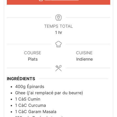
TEMPS TOTAL
hour
1
hr
COURSE
CUISINE
Plats
Indienne
INGRÉDIENTS
400g
Épinards
Ghee (j'ai remplacé par du beurre)
1 CàS
Cumin
1 CàC
Curcuma
1 CàC
Garam Masala