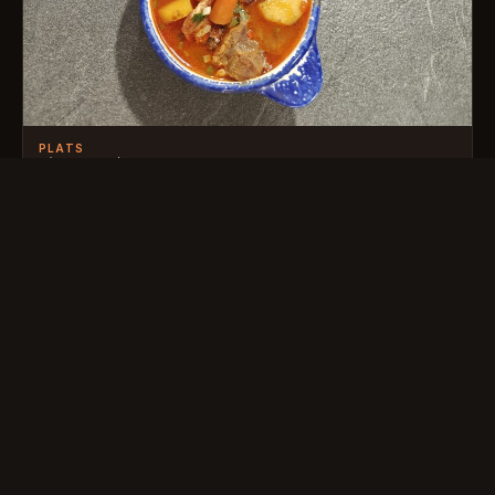
PLATS
GOULASH
09/11/2024
·
399 VUES
LAISSER UN COMMENTAIRE
Votre adresse e-mail ne sera pas publiée.
Les