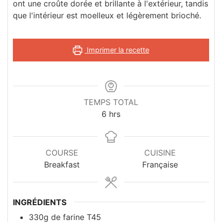
ont une croûte dorée et brillante à l'extérieur, tandis
que l'intérieur est moelleux et légèrement brioché.
Imprimer la recette
TEMPS TOTAL
hours
6
hrs
COURSE
CUISINE
Breakfast
Française
INGRÉDIENTS
330g
de farine T45